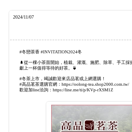
2024/11/07
#冬戀茶香 #INVITATION2024冬
🌲從一棵小茶苗開始，植栽、灌溉、施肥、除草、手工
獻上一杯值得等待的好茶。🍵
#冬茶上市，竭誠歡迎來店品茗或上網選購！
#高品茗茶選購官網：https://oolong-tea.shop2000.com.tw/
歡迎加line洽詢：https://line.me/ti/p/KVp-rXSM1Z