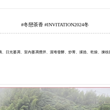
#冬戀茶香 #INVITATION2024冬
採摘、日光萎凋、室內萎凋攪拌、渥堆發酵、炒菁、揉捻、乾燥、揀枝