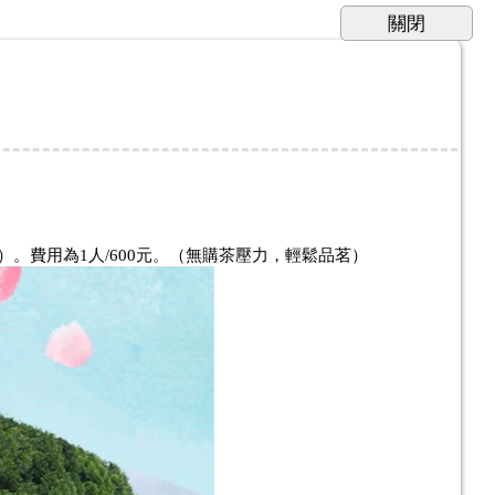
。費用為1人/600元。（無購茶壓力，輕鬆品茗）