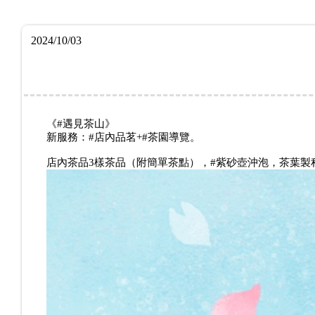
2024/10/03
《#遇見茶山》
新服務：#店內品茗+#茶園導覽。
店內茶品3樣茶品（附簡單茶點），#紫砂壺沖泡，茶葉製