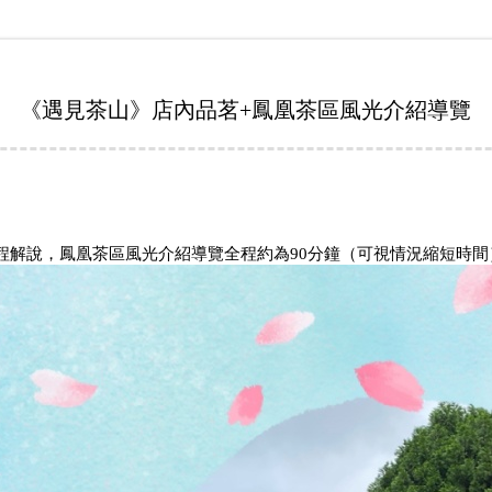
《遇見茶山》店內品茗+鳳凰茶區風光介紹導覽
程解說，鳳凰茶區風光介紹導覽全程約為90分鐘（可視情況縮短時間）